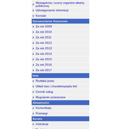
Wystąpienia i oceny organów władzy
publicznej
Udostępnianie informacji
Kontakt
Sprawozdania finansowe
Za rok 2009
Za rok 2010
Za rok 2011
Za rok 2012
Za rok 2013
Za rok 2014
Za rok 2015
Za rok 2016
Za rok 2017
Inne
Rozkład jazdy
Układ tras i charakterystyka linii
Cennik usług
Regulamin przewozów
Aktualności
Komunikaty
Przetargi
Serwis
Instrukcja