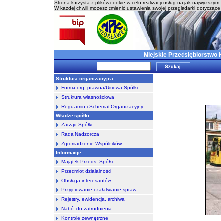
Strona korzysta z plików cookie w celu realizacji usług na jak najwyższy
W każdej chwili możesz zmienić ustawienia swojej przeglądarki dotyczące 
Miejskie Przedsiębiorstwo 
Struktura organizacyjna
Forma org. prawna/Umowa Spółki
Struktura własnościowa
Regulamin i Schemat Organizacyjny
Władze spółki
Zarząd Spółki
Rada Nadzorcza
Zgromadzenie Wspólników
Informacje
Majątek Przeds. Spółki
Przedmiot działalności
Obsługa interesantów
Przyjmowanie i załatwianie spraw
Rejestry, ewidencja, archiwa
Nabór do zatrudnienia
Kontrole zewnętrzne