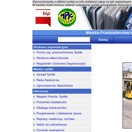
Strona korzysta z plików cookie w celu realizacji usług na jak najwyższy
W każdej chwili możesz zmienić ustawienia swojej przeglądarki dotyczące 
Miejskie Przedsiębiorstwo 
Struktura organizacyjna
Forma org. prawna/Umowa Spółki
Struktura własnościowa
Regulamin i Schemat Organizacyjny
Władze spółki
Zarząd Spółki
Rada Nadzorcza
Zgromadzenie Wspólników
Informacje
Majątek Przeds. Spółki
Przedmiot działalności
Obsługa interesantów
Przyjmowanie i załatwianie spraw
Rejestry, ewidencja, archiwa
Nabór do zatrudnienia
Kontrole zewnętrzne