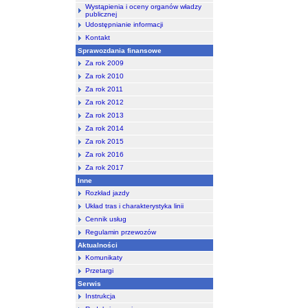
Wystąpienia i oceny organów władzy
publicznej
Udostępnianie informacji
Kontakt
Sprawozdania finansowe
Za rok 2009
Za rok 2010
Za rok 2011
Za rok 2012
Za rok 2013
Za rok 2014
Za rok 2015
Za rok 2016
Za rok 2017
Inne
Rozkład jazdy
Układ tras i charakterystyka linii
Cennik usług
Regulamin przewozów
Aktualności
Komunikaty
Przetargi
Serwis
Instrukcja