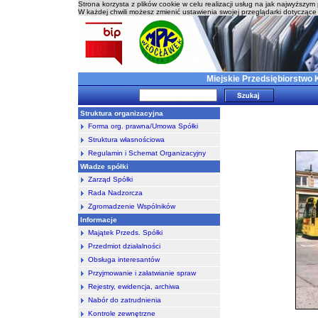
Strona korzysta z plików cookie w celu realizacji usług na jak najwyższy
W każdej chwili możesz zmienić ustawienia swojej przeglądarki dotyczące 
Miejskie Przedsiębiorstwo 
Struktura organizacyjna
Forma org. prawna/Umowa Spółki
Struktura własnościowa
Regulamin i Schemat Organizacyjny
Władze spółki
Zarząd Spółki
Rada Nadzorcza
Zgromadzenie Wspólników
Informacje
Majątek Przeds. Spółki
Przedmiot działalności
Obsługa interesantów
Przyjmowanie i załatwianie spraw
Rejestry, ewidencja, archiwa
Nabór do zatrudnienia
Kontrole zewnętrzne