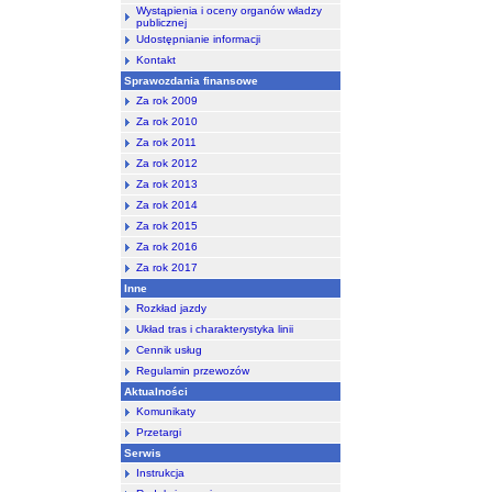
Wystąpienia i oceny organów władzy
publicznej
Udostępnianie informacji
Kontakt
Sprawozdania finansowe
Za rok 2009
Za rok 2010
Za rok 2011
Za rok 2012
Za rok 2013
Za rok 2014
Za rok 2015
Za rok 2016
Za rok 2017
Inne
Rozkład jazdy
Układ tras i charakterystyka linii
Cennik usług
Regulamin przewozów
Aktualności
Komunikaty
Przetargi
Serwis
Instrukcja