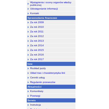
Wystąpienia i oceny organów władzy
publicznej
Udostępnianie informacji
Kontakt
Sprawozdania finansowe
Za rok 2009
Za rok 2010
Za rok 2011
Za rok 2012
Za rok 2013
Za rok 2014
Za rok 2015
Za rok 2016
Za rok 2017
Inne
Rozkład jazdy
Układ tras i charakterystyka linii
Cennik usług
Regulamin przewozów
Aktualności
Komunikaty
Przetargi
Serwis
Instrukcja