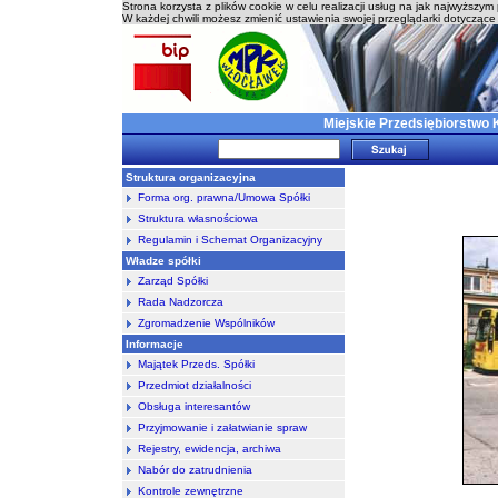
Strona korzysta z plików cookie w celu realizacji usług na jak najwyższy
W każdej chwili możesz zmienić ustawienia swojej przeglądarki dotyczące 
Miejskie Przedsiębiorstwo 
Struktura organizacyjna
Forma org. prawna/Umowa Spółki
Struktura własnościowa
Regulamin i Schemat Organizacyjny
Władze spółki
Zarząd Spółki
Rada Nadzorcza
Zgromadzenie Wspólników
Informacje
Majątek Przeds. Spółki
Przedmiot działalności
Obsługa interesantów
Przyjmowanie i załatwianie spraw
Rejestry, ewidencja, archiwa
Nabór do zatrudnienia
Kontrole zewnętrzne